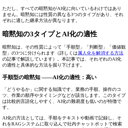
ただし、すべての暗黙知がAI化に向いているわけではあり
ません。暗黙知には性質の異なる3つのタイプがあり、それ
ぞれに適した継承方法が異なります。
暗黙知の3タイプとAI化の適性
暗黙知は、その性質によって「手順型」「判断型」「価値観
型」の3つに分けられます（詳しくは
属人化を解消する方法
の記事で解説しています）。本記事では、それぞれのAI化
の適性と具体的な方法を掘り下げます。
手順型の暗黙知 ——AI化の適性：高い
「どうやるか」に関する知識です。業務の手順、操作のコ
ツ、作業の順序やタイミングなどが該当します。このタイプ
は比較的言語化しやすく、AI化の難易度も低いのが特徴で
す。
AI化の方法としては、手順をテキストや動画で記録し、そ
れをRAGシステムに取り込んで社内チャットボットで検索