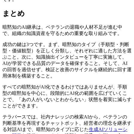
まとめ
暗黙知のAI継承は、ベテランの退職や人材不足が進む中
で、組織の知識資産を守るための重要な取り組みです。
成功の鍵は3つです。まず、暗黙知のタイプ（手順型・判断
型・価値観型）を正しく分類し、それぞれに適した方法を選
ぶこと。次に、知識抽出インタビューを丁寧に実施して、
AIが学習できる品質のデータを確保すること。そして、AI
の回答を過信せず、検証と改善のサイクルを継続的に回す運
用体制を構築すること。
すべての暗黙知がAI化できるわけではありませんが、手順
型の暗黙知を中心に、段階的にAI化の範囲を広げていくこ
とで、「あの人がいないとわからない」状態を着実に減らす
ことができます。
テラバースでは、社内ナレッジの検索AIから、ベテランの
判断基準を再現するチャットボット、経営者の理念を継承す
る対話AIまで、暗黙知のタイプに応じた
生成AIソリューシ