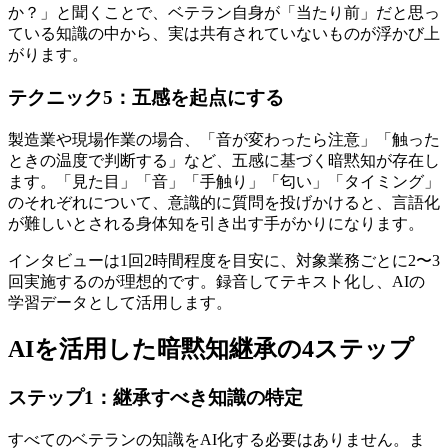
か？」と聞くことで、ベテラン自身が「当たり前」だと思っ
ている知識の中から、実は共有されていないものが浮かび上
がります。
テクニック5：五感を起点にする
製造業や現場作業の場合、「音が変わったら注意」「触った
ときの温度で判断する」など、五感に基づく暗黙知が存在し
ます。「見た目」「音」「手触り」「匂い」「タイミング」
のそれぞれについて、意識的に質問を投げかけると、言語化
が難しいとされる身体知を引き出す手がかりになります。
インタビューは1回2時間程度を目安に、対象業務ごとに2〜3
回実施するのが理想的です。録音してテキスト化し、AIの
学習データとして活用します。
AIを活用した暗黙知継承の4ステップ
ステップ1：継承すべき知識の特定
すべてのベテランの知識をAI化する必要はありません。ま