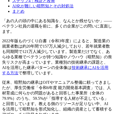
ステップ4：検証と改善
AI化が難しい暗黙知とその対処法
まとめ
「あの人の頭の中にある知識を、なんとか残せないか」——
ベテラン社員の退職を前に、多くの企業がこの問いに直面し
ます。
2022年版ものづくり白書（令和3年度）によると、製造業の
就業者数は約20年間で157万人減少しており、若年就業者数
も同期間で121万人減少しています。製造業だけでなく、あ
らゆる業種でベテランが持つ知識やノウハウ（暗黙知）の喪
失リスクが高まっています。業種別の技術継承の課題と、
AIを活用した継承パターンの全体像は
技術継承にAIを活用
する方法
で整理しています。
従来、暗黙知の継承はOJTやマニュアル整備に頼ってきまし
たが、厚生労働省「令和6年度 能力開発基本調査」では、人
材育成に何らかの問題があると回答した事業所（全体の
79.9%）のうち、59.5%が「指導する人材が不足している」
と回答しています。教える側のリソースが足りない中、AI
を活用して暗黙知を形式知化し、組織の資産として蓄積する