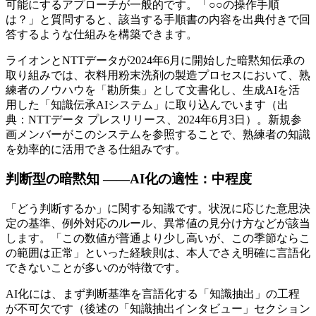
可能にするアプローチが一般的です。「○○の操作手順
は？」と質問すると、該当する手順書の内容を出典付きで回
答するような仕組みを構築できます。
ライオンとNTTデータが2024年6月に開始した暗黙知伝承の
取り組みでは、衣料用粉末洗剤の製造プロセスにおいて、熟
練者のノウハウを「勘所集」として文書化し、生成AIを活
用した「知識伝承AIシステム」に取り込んでいます（出
典：NTTデータ プレスリリース、2024年6月3日）。新規参
画メンバーがこのシステムを参照することで、熟練者の知識
を効率的に活用できる仕組みです。
判断型の暗黙知 ——AI化の適性：中程度
「どう判断するか」に関する知識です。状況に応じた意思決
定の基準、例外対応のルール、異常値の見分け方などが該当
します。「この数値が普通より少し高いが、この季節ならこ
の範囲は正常」といった経験則は、本人でさえ明確に言語化
できないことが多いのが特徴です。
AI化には、まず判断基準を言語化する「知識抽出」の工程
が不可欠です（後述の「知識抽出インタビュー」セクション