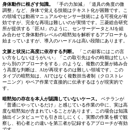
身体動作に根ざす知識。
「手の力加減」「道具の角度の微
調整」など、身体で覚える技能はテキスト化が困難です。こ
の領域では動画マニュアルやセンサー技術による可視化が有
効ですが、完全な再現は難しいのが実情です。三菱総合研究
所が提供する「匠AI」のように、センサーデータとAIを組
み合わせて身体動作レベルの暗黙知を解析するアプローチも
始まっていますが、導入のハードルは高い段階にあります。
文脈と状況に高度に依存する判断。
「この顧客にはこの言
い方をしないほうがいい」「この取引先は今の時期は忙しい
から別のアプローチをする」のような、複数の文脈が絡み合
う高度な判断は、AIが再現するのは難しい領域です。この
タイプの暗黙知は、AIではなく複数担当者制（クロストレ
ーニング）やペア作業で直接的に伝承するほうが現実的で
す。
暗黙知の存在を本人が認識していないケース。
ベテランが
「普通にやっているだけ」と感じている作業の中に、実は高
度な暗黙知が含まれていることがあります。この場合は知識
抽出インタビューでも引き出しにくく、実際の作業を横で観
察し、初心者との違いを第三者が記録するアプローチが有効
です。