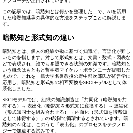
アプローチが注目されています。
この記事では、暗黙知とは何かを整理した上で、AIを活用
した暗黙知継承の具体的な方法をステップごとに解説しま
す。
暗黙知と形式知の違い
暗黙知とは、個人の経験や勘に基づく知識で、言語化が難し
いものを指します。対して形式知とは、文書・数式・図表な
どで表現され、誰でも参照できる状態の知識です。暗黙知と
いう概念はもともと哲学者マイケル・ポランニーが提唱した
もので、これを一橋大学名誉教授の野中郁次郎氏が経営学に
応用し、暗黙知と形式知の相互変換をSECIモデルとして体
系化しました。
SECIモデルでは、組織の知識創造は「共同化（暗黙知を共
有する）→ 表出化（暗黙知を形式知に変換する）→ 連結化
（形式知同士を組み合わせる）→ 内面化（形式知を暗黙知
として体得する）」の4段階で循環するとされています。暗
黙知のAI化は、このうち「表出化」のプロセスをテクノロ
ジーで加速する試みです。