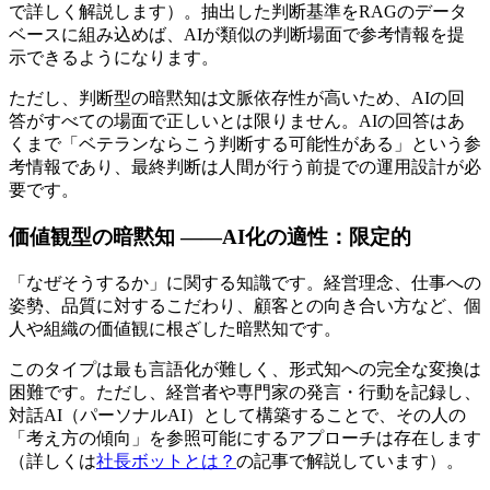
で詳しく解説します）。抽出した判断基準をRAGのデータ
ベースに組み込めば、AIが類似の判断場面で参考情報を提
示できるようになります。
ただし、判断型の暗黙知は文脈依存性が高いため、AIの回
答がすべての場面で正しいとは限りません。AIの回答はあ
くまで「ベテランならこう判断する可能性がある」という参
考情報であり、最終判断は人間が行う前提での運用設計が必
要です。
価値観型の暗黙知 ——AI化の適性：限定的
「なぜそうするか」に関する知識です。経営理念、仕事への
姿勢、品質に対するこだわり、顧客との向き合い方など、個
人や組織の価値観に根ざした暗黙知です。
このタイプは最も言語化が難しく、形式知への完全な変換は
困難です。ただし、経営者や専門家の発言・行動を記録し、
対話AI（パーソナルAI）として構築することで、その人の
「考え方の傾向」を参照可能にするアプローチは存在します
（詳しくは
社長ボットとは？
の記事で解説しています）。