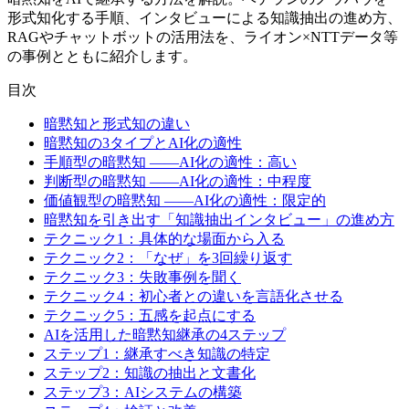
形式知化する手順、インタビューによる知識抽出の進め方、
RAGやチャットボットの活用法を、ライオン×NTTデータ等
の事例とともに紹介します。
目次
暗黙知と形式知の違い
暗黙知の3タイプとAI化の適性
手順型の暗黙知 ——AI化の適性：高い
判断型の暗黙知 ——AI化の適性：中程度
価値観型の暗黙知 ——AI化の適性：限定的
暗黙知を引き出す「知識抽出インタビュー」の進め方
テクニック1：具体的な場面から入る
テクニック2：「なぜ」を3回繰り返す
テクニック3：失敗事例を聞く
テクニック4：初心者との違いを言語化させる
テクニック5：五感を起点にする
AIを活用した暗黙知継承の4ステップ
ステップ1：継承すべき知識の特定
ステップ2：知識の抽出と文書化
ステップ3：AIシステムの構築